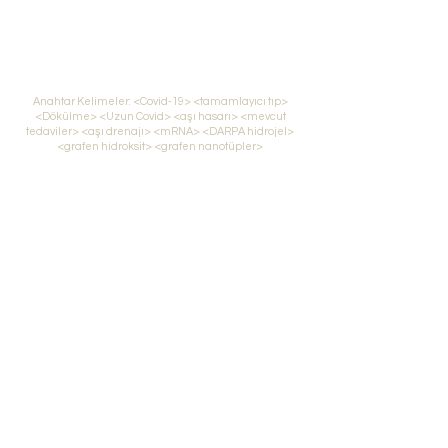
etkisi olmayan özellikleri nedeniyle gıda takviyesi olarak
pazarlanabilecek ilk müstahzar taslakları ortaya çıktı.
Başarılı klinik çalışmalardan sonra bazı ürünler için tıbbi
onay alınmalıdır.
Anahtar Kelimeler: <Covid-19> <tamamlayıcı tıp>
<Dökülme> <Uzun Covid> <aşı hasarı> <mevcut
tedaviler> <aşı drenajı> <mRNA> <DARPA hidrojel>
<grafen hidroksit> <grafen nanotüpler>
Giriş
Timeloopsolution çalışma grubu kurulduğu 2014 yılından
bu yana geleneksel tıbbın yeterince araştırmadığı veya
araştırmadığı tıbbi problemlere odaklanmıştır. Araştırma
ve geliştirmenin ilk aşaması Morgellon hastalığıyla
ilgiliydi. Bu bölüm, çalışma grubunun bir üyesi olan
Radolfzell'deki Infopathy UG Enstitüsü'nün standart bir
prosedür kullanarak Morgellon hastalarını tedavi etmesini
mümkün kıldı. Ayrıca, çalışma grubunun bir üyesi olan
biopure.eu şirketi tarafından da profilaktik ajanlar
piyasaya sürülebilir. Aynı şemaya göre nöronal
nanobotların kendi kendine toplanmasının yan etkileriyle
başa çıkmanın bir yolu geliştirildi, böylece
transhümanistik teknolojilerin yan etkilerinin ikinci bir
yönünü kapsıyor - yaşlılığın dejeneratif hastalıkları ile
ilişkili bir semptom kompleksi.