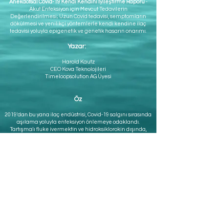
Anekdotsal Covid-19 Kendi Kendini İyileştirme Raporu
-
Akut Enfeksiyon için Mevcut Tedavilerin
Değerlendirilmesi; Uzun Covid tedavisi, semptomların
dökülmesi ve yenilikçi yöntemlerle kendi kendine ilaç
tedavisi yoluyla epigenetik ve genetik hasarın onarımı.
Yazar:
Harold Kautz
CEO Kova Teknolojileri
Timeloopsolution AG Üyesi
Öz
2019'dan bu yana ilaç endüstrisi, Covid-19 salgını sırasında
aşılama yoluyla enfeksiyon önlemeye odaklandı.
Tartışmalı fluke ivermektin ve hidroksiklorokin dışında,
özellikle Covid için geliştirilmiş etkili ilaçlar bu nedenle
uzun süredir mevcut değildi. Uzun Covid'e yol açan
mekanizmalar hakkında faydalı araştırmalar ve aşının
zarar görmesine ve semptomların dökülmesine ilişkin
bilimsel bir anlayış büyük ölçüde dışarıdan geldi. Bu
nedenle yazar, ciddi bir Covid-19 enfeksiyonu sırasında bu
yabancıların mevcut çözümlerini ve yaklaşımlarını kendi
üzerinde test etmeye ve deneyimleri belgelemeye karar
verdi. Bu deneyimler kişisel ve anekdot niteliğinde
olduğundan, sistematik olmayan bir çalışmada yazarın
başarılı yöntemlerini tekrarlanabilirlik açısından kontrol
etmek mantıklı görünüyordu. Bu ortamdan, doğal ve yan