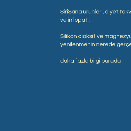
SiriSana ürünleri, diyet tak
ve infopati.
Silikon dioksit ve magnezy
yenilenmenin nerede gerçekl
daha fazla bilgi burada