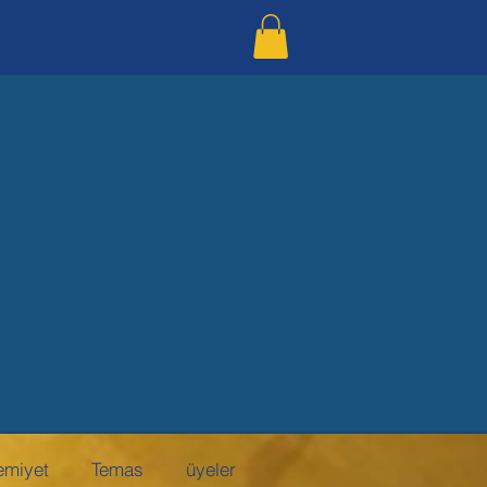
emiyet
Temas
üyeler