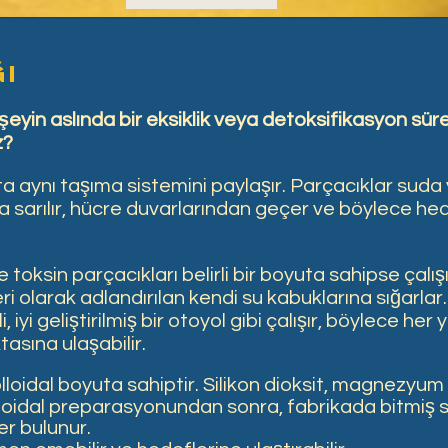
ği
şeyin aslında bir eksiklik veya detoksifikasyon sür
z?
ta aynı taşıma sistemini paylaşır. Parçacıklar suda 
na sarılır, hücre duvarlarından geçer ve böylece he
 toksin parçacıkları belirli bir boyuta sahipse çalış
i olarak adlandırılan kendi su kabuklarına sığarlar.
 iyi geliştirilmiş bir otoyol gibi çalışır, böylece her 
tasına ulaşabilir.
lloidal boyuta sahiptir. Silikon dioksit, magnezyum
olloidal preparasyonundan sonra, fabrikada bitmiş 
er bulunur.