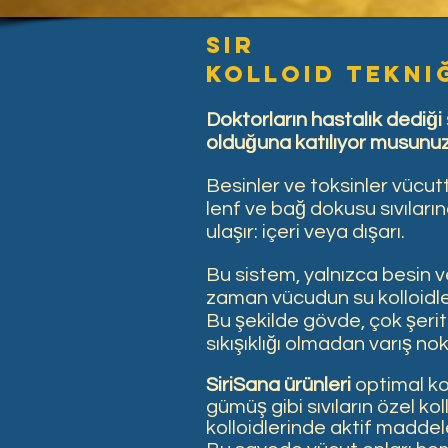
Sır
kolloid tekni
Doktorların hastalık dediği 
olduğuna katılıyor musunu
Besinler ve toksinler vücut
lenf ve bağ dokusu sıvıları
ulaşır: içeri veya dışarı.
Bu sistem, yalnızca besin ve
zaman vücudun su kolloidler
Bu şekilde gövde, çok şeritli,
sıkışıklığı olmadan varış nok
SiriSana ürünleri
optimal ko
gümüş gibi sıvıların özel k
kolloidlerinde aktif maddel