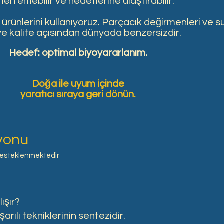
n emebilir ve hedeflerine ulaştırabilir.
ürünlerini kullanıyoruz. Parçacık değirmenleri ve s
 ve kalite açısından dünyada benzersizdir.
Hedef: optimal biyoyararlanım.
Doğa ile uyum içinde
yaratıcı sıraya geri dönün.
iyonu
 desteklenmektedir
ışır?
şarılı tekniklerinin sentezidir.