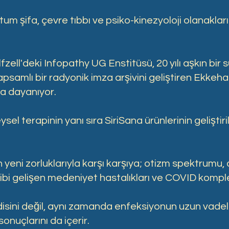
m şifa, çevre tıbbı ve psiko-kinezyoloji olanakları
ell'deki Infopathy UG Enstitüsü, 20 yılı aşkın bir s
apsamlı bir radyonik imza arşivini geliştiren Ekkeha
na dayanıyor.
ysel terapinin yanı sıra SiriSana ürünlerinin gelişti
 yeni zorluklarıyla karşı karşıya; otizm spektrumu
gibi gelişen medeniyet hastalıkları ve COVID komple
disini değil, aynı zamanda enfeksiyonun uzun vadeli
onuçlarını da içerir.