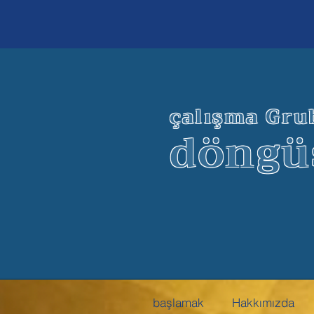
çalışma Gru
döngü
başlamak
Hakkımızda