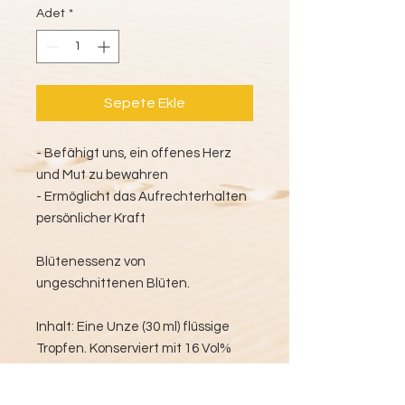
Adet
*
Sepete Ekle
- Befähigt uns, ein offenes Herz
und Mut zu bewahren
- Ermöglicht das Aufrechterhalten
persönlicher Kraft
Blütenessenz von
ungeschnittenen Blüten.
Inhalt: Eine Unze (30 ml) flüssige
Tropfen. Konserviert mit 16 Vol%
biologischem Alkohol aus
Getreidebrand.